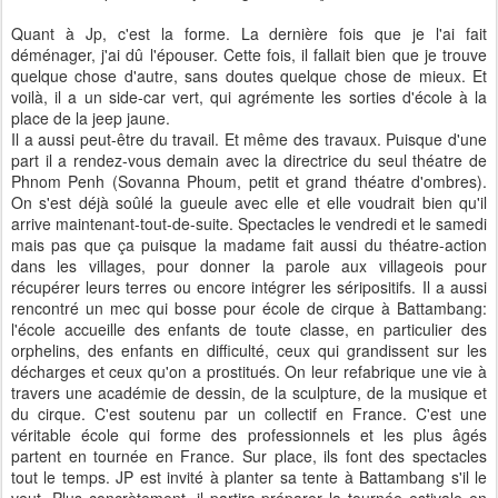
Quant à Jp, c'est la forme. La dernière fois que je l'ai fait
déménager, j'ai dû l'épouser. Cette fois, il fallait bien que je trouve
quelque chose d'autre, sans doutes quelque chose de mieux. Et
voilà, il a un side-car vert, qui agrémente les sorties d'école à la
place de la jeep jaune.
Il a aussi peut-être du travail. Et même des travaux. Puisque d'une
part il a rendez-vous demain avec la directrice du seul théatre de
Phnom Penh (Sovanna Phoum, petit et grand théatre d'ombres).
On s'est déjà soûlé la gueule avec elle et elle voudrait bien qu'il
arrive maintenant-tout-de-suite. Spectacles le vendredi et le samedi
mais pas que ça puisque la madame fait aussi du théatre-action
dans les villages, pour donner la parole aux villageois pour
récupérer leurs terres ou encore intégrer les séripositifs. Il a aussi
rencontré un mec qui bosse pour école de cirque à Battambang:
l'école accueille des enfants de toute classe, en particulier des
orphelins, des enfants en difficulté, ceux qui grandissent sur les
décharges et ceux qu'on a prostitués. On leur refabrique une vie à
travers une académie de dessin, de la sculpture, de la musique et
du cirque. C'est soutenu par un collectif en France. C'est une
véritable école qui forme des professionnels et les plus âgés
partent en tournée en France. Sur place, ils font des spectacles
tout le temps. JP est invité à planter sa tente à Battambang s'il le