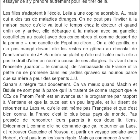
essayer de s'y prendre autrement pour les tirer de là.
Les filles s'adaptent à l'école. Leila a une copine adorable, A., mais
qui a des tas de maladies étranges. On ne peut pas l'inviter à la
maison parce qu'elle va tout le temps chez le docteur et quand
enfin on y arrive, elle débarque à la maison avec sa gamelle:
coquillettes au poulet avec des concombres et comme dessert de
la pomme + une canette de Pepsi au citron... On a été gentils, on
n'a pas mangé devant elle les restes de gâteau au chocolat de
l'anniversaire de JP. Sa mère se plaint qu'elle est isolée mais elle a
pas le droit d'aller en récré à cause de ses allergies. Ils vivent dans
l'enceinte ,(pardon... le campus), de l'ambassade de France et la
petite ne se promène dans les jardins qu'avec sa nounou parce
que sa mère a peur des serpents JJJ.
Sanam s'intègre tout doucement. Ca va mieux quand Machin et
Bidule ne sont pas là parce qu'il la traitent de conne rapport que le
CE2 de Phnom Penh est en avance sur le programme par rapport
à Vientiane et que la puce est un peu larguée, et lui disent de
retourner au Laos vu qu'elle est même pas Française et que c'est
bien connu, la France c'est le plus beau pays du monde. Pas
pressée de rencontrer leurs parents à ces deux là, tiens.
Evidemment, comme elle ne demande que ça, retourner au Laos,
et retrouver Capucine et Youyou, et partir en voyage scolaire avec
Robert, c'est pas tous les jours rigolo. Mais ça commence à venir.