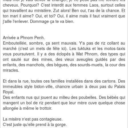
cheveux. Pourquoi? C'est interdit aux femmes Laos, surtout celles
qui travaillent au ministère. Zut alors! Ben oui, t'as de la chance. Et
ton mari il aime? Oui, et toi? Oui, il aime mais il faut vraiment que
j'aille l'enlever. Dommage ça te va bien.
Arrivée a Phnom Penh.
Embouteillée, sombre, ça sent mauvais. Y'a pas de riz collant au
marché (c'est un mets de fête ici). Les tuktuks et les motos-taxis
vous poursuivent. Il y a des éclopés à Wat Phnom, des types qui
ont sauté sur des mines, des vieux aveugles guidés par des
enfants, des manchots, des bègues, des sourds-muets, la cour des
miracles.
Et dans la rue, toutes ces familles installées dans des cartons. Des
immeubles style bidon-ville, chancre urbain à deux pas du Palais
Royal.
Des enfants nus qui jouent au milieu des poubelles. Des bébés qui
mangent un bol de riz pendant que leur mère cuve quelque chose
allongée à même le trottoir.
La misère n'est pas contagieuse.
C'est juste qu'elle prend à la gorge.