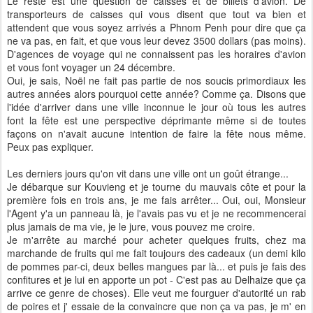
Le reste est une question de caisses et de billets d'avion. De
transporteurs de caisses qui vous disent que tout va bien et
attendent que vous soyez arrivés a Phnom Penh pour dire que ça
ne va pas, en fait, et que vous leur devez 3500 dollars (pas moins).
D'agences de voyage qui ne connaissent pas les horaires d'avion
et vous font voyager un 24 décembre.
Oui, je sais, Noël ne fait pas partie de nos soucis primordiaux les
autres années alors pourquoi cette année? Comme ça. Disons que
l'idée d'arriver dans une ville inconnue le jour où tous les autres
font la fête est une perspective déprimante même si de toutes
façons on n'avait aucune intention de faire la fête nous même.
Peux pas expliquer.
Les derniers jours qu'on vit dans une ville ont un goût étrange...
Je débarque sur Kouvieng et je tourne du mauvais côte et pour la
première fois en trois ans, je me fais arrêter... Oui, oui, Monsieur
l'Agent y'a un panneau là, je l'avais pas vu et je ne recommencerai
plus jamais de ma vie, je le jure, vous pouvez me croire.
Je m'arrête au marché pour acheter quelques fruits, chez ma
marchande de fruits qui me fait toujours des cadeaux (un demi kilo
de pommes par-ci, deux belles mangues par là... et puis je fais des
confitures et je lui en apporte un pot - C'est pas au Delhaize que ça
arrive ce genre de choses). Elle veut me fourguer d'autorité un rab
de poires et j' essaie de la convaincre que non ça va pas, je m' en