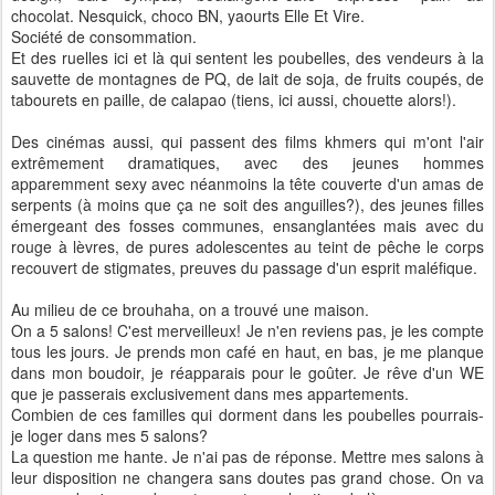
chocolat. Nesquick, choco BN, yaourts Elle Et Vire.
Société de consommation.
Et des ruelles ici et là qui sentent les poubelles, des vendeurs à la
sauvette de montagnes de PQ, de lait de soja, de fruits coupés, de
tabourets en paille, de calapao (tiens, ici aussi, chouette alors!).
Des cinémas aussi, qui passent des films khmers qui m'ont l'air
extrêmement dramatiques, avec des jeunes hommes
apparemment sexy avec néanmoins la tête couverte d'un amas de
serpents (à moins que ça ne soit des anguilles?), des jeunes filles
émergeant des fosses communes, ensanglantées mais avec du
rouge à lèvres, de pures adolescentes au teint de pêche le corps
recouvert de stigmates, preuves du passage d'un esprit maléfique.
Au milieu de ce brouhaha, on a trouvé une maison.
On a 5 salons! C'est merveilleux! Je n'en reviens pas, je les compte
tous les jours. Je prends mon café en haut, en bas, je me planque
dans mon boudoir, je réapparais pour le goûter. Je rêve d'un WE
que je passerais exclusivement dans mes appartements.
Combien de ces familles qui dorment dans les poubelles pourrais-
je loger dans mes 5 salons?
La question me hante. Je n'ai pas de réponse. Mettre mes salons à
leur disposition ne changera sans doutes pas grand chose. On va