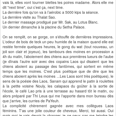
vais là, elles vont tourner blettes tes poires madame. Alors elle me
dit "next time", oui c’est ça, next time.
La dernière fois qu'on va à l’aérobic a 5000 kips la séance.
La dernière visite au Thalat Sao.
Le dernier massage prodigué par Mr. Sak, au Lotus Blanc.
Un dernier dimanche à la piscine du Setha Palace.
On se remplit, on se gorge, on s'étouffe de dernières impressions.
L'odeur de bois de teck un peu humide de la maison quand elle est
restée fermée quelques heures, le gong du wat (tout nouveau, un
joli son clair et joyeux), les tambours des moines en procession a
4h du matin, l'aboiement des chiens aux premières lueurs de l'aube
(je dînais l'autre soir avec des copains Laos qui disaient que les
chiens aboient au passage des fantômes, qui sortent en même
temps que les moines. C'est plus poétique que de dire que les
chiens aboient après les moines ...Les Laos sont très poétiques), le
sens de la poésie des Laos, Sanam qui apprend le patin à roulettes
à la petite voisine Nouly, les calapaos du goûter à la sortie de
l'école, le café Lao pris à une terrasse au hasard tôt le matin, ou
alors préparé par Thi Leua qui me l'apporte dans mon bureau dès
que j'arrive, les curries de PaYeuh.
La complicité chèrement gagnée avec mes collègues Laos
féminins. T'as une jolie couleur de cheveux. Merci, toi aussi. Oui
mais moi je vais devoir la changer, je ne peux pas me teindre les