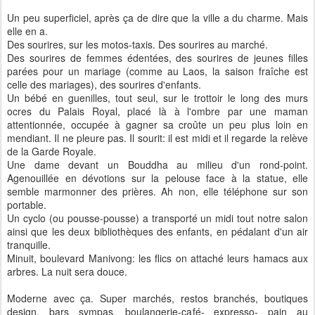
Un peu superficiel, après ça de dire que la ville a du charme. Mais
elle en a.
Des sourires, sur les motos-taxis. Des sourires au marché.
Des sourires de femmes édentées, des sourires de jeunes filles
parées pour un mariage (comme au Laos, la saison fraîche est
celle des mariages), des sourires d'enfants.
Un bébé en guenilles, tout seul, sur le trottoir le long des murs
ocres du Palais Royal, placé là à l'ombre par une maman
attentionnée, occupée à gagner sa croûte un peu plus loin en
mendiant. Il ne pleure pas. Il sourit: il est midi et il regarde la relève
de la Garde Royale.
Une dame devant un Bouddha au milieu d'un rond-point.
Agenouillée en dévotions sur la pelouse face à la statue, elle
semble marmonner des prières. Ah non, elle téléphone sur son
portable.
Un cyclo (ou pousse-pousse) a transporté un midi tout notre salon
ainsi que les deux bibliothèques des enfants, en pédalant d'un air
tranquille.
Minuit, boulevard Manivong: les flics on attaché leurs hamacs aux
arbres. La nuit sera douce.
Moderne avec ça. Super marchés, restos branchés, boutiques
design, bars sympas, boulangerie-café- expresso- pain au