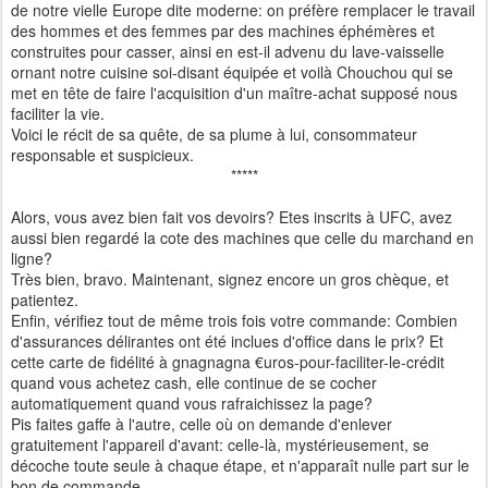
de notre vielle Europe dite moderne: on préfère remplacer le travail
des hommes et des femmes par des machines éphémères et
construites pour casser, ainsi en est-il advenu du lave-vaisselle
ornant notre cuisine soi-disant équipée et voilà Chouchou qui se
met en tête de faire l'acquisition d'un maître-achat supposé nous
faciliter la vie.
Voici le récit de sa quête, de sa plume à lui, consommateur
responsable et suspicieux.
*****
Alors, vous avez bien fait vos devoirs? Etes inscrits à UFC, avez
aussi bien regardé la cote des machines que celle du marchand en
ligne?
Très bien, bravo. Maintenant, signez encore un gros chèque, et
patientez.
Enfin, vérifiez tout de même trois fois votre commande: Combien
d'assurances délirantes ont été inclues d'office dans le prix? Et
cette carte de fidélité à gnagnagna €uros-pour-faciliter-le-crédit
quand vous achetez cash, elle continue de se cocher
automatiquement quand vous rafraichissez la page?
Pis faites gaffe à l'autre, celle où on demande d'enlever
gratuitement l'appareil d'avant: celle-là, mystérieusement, se
décoche toute seule à chaque étape, et n'apparaît nulle part sur le
bon de commande.