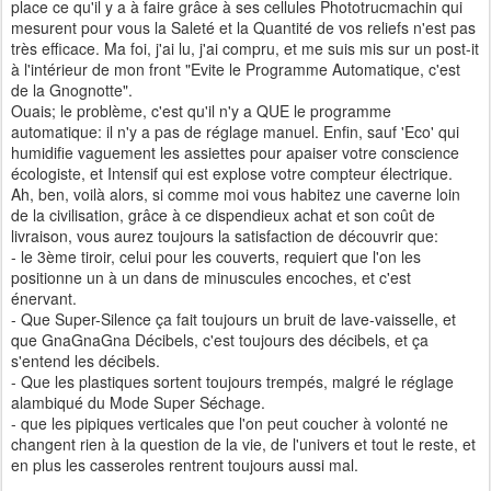
place ce qu'il y a à faire grâce à ses cellules Phototrucmachin qui
mesurent pour vous la Saleté et la Quantité de vos reliefs n'est pas
très efficace. Ma foi, j'ai lu, j'ai compru, et me suis mis sur un post-it
à l'intérieur de mon front "Evite le Programme Automatique, c'est
de la Gnognotte".
Ouais; le problème, c'est qu'il n'y a QUE le programme
automatique: il n'y a pas de réglage manuel. Enfin, sauf 'Eco' qui
humidifie vaguement les assiettes pour apaiser votre conscience
écologiste, et Intensif qui est explose votre compteur électrique.
Ah, ben, voilà alors, si comme moi vous habitez une caverne loin
de la civilisation, grâce à ce dispendieux achat et son coût de
livraison, vous aurez toujours la satisfaction de découvrir que:
- le 3ème tiroir, celui pour les couverts, requiert que l'on les
positionne un à un dans de minuscules encoches, et c'est
énervant.
- Que Super-Silence ça fait toujours un bruit de lave-vaisselle, et
que GnaGnaGna Décibels, c'est toujours des décibels, et ça
s'entend les décibels.
- Que les plastiques sortent toujours trempés, malgré le réglage
alambiqué du Mode Super Séchage.
- que les pipiques verticales que l'on peut coucher à volonté ne
changent rien à la question de la vie, de l'univers et tout le reste, et
en plus les casseroles rentrent toujours aussi mal.