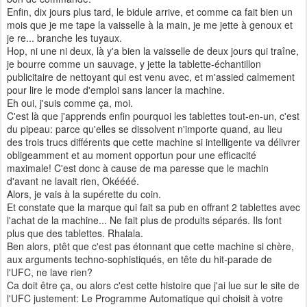
Enfin, dix jours plus tard, le bidule arrive, et comme ca fait bien un
mois que je me tape la vaisselle à la main, je me jette à genoux et
je re... branche les tuyaux.
Hop, ni une ni deux, là y'a bien la vaisselle de deux jours qui traîne,
je bourre comme un sauvage, y jette la tablette-échantillon
publicitaire de nettoyant qui est venu avec, et m'assied calmement
pour lire le mode d'emploi sans lancer la machine.
Eh oui, j'suis comme ça, moi.
C'est là que j'apprends enfin pourquoi les tablettes tout-en-un, c'est
du pipeau: parce qu'elles se dissolvent n'importe quand, au lieu
des trois trucs différents que cette machine si intelligente va délivrer
obligeamment et au moment opportun pour une efficacité
maximale! C'est donc à cause de ma paresse que le machin
d'avant ne lavait rien, Okéééé.
Alors, je vais à la supérette du coin.
Et constate que la marque qui fait sa pub en offrant 2 tablettes avec
l'achat de la machine... Ne fait plus de produits séparés. Ils font
plus que des tablettes. Rhalala.
Ben alors, ptêt que c'est pas étonnant que cette machine si chère,
aux arguments techno-sophistiqués, en tête du hit-parade de
l'UFC, ne lave rien?
Ca doit être ça, ou alors c'est cette histoire que j'ai lue sur le site de
l'UFC justement: Le Programme Automatique qui choisit à votre