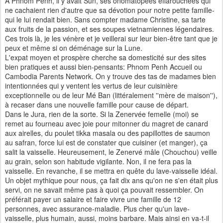
A Phnom Penh, il y avait Sun, ses onomatopées effarouchées qui
ne cachaient rien d'autre que sa dévotion pour notre petite famille-
qui le lui rendait bien. Sans compter madame Christine, sa tarte
aux fruits de la passion, et ses soupes vietnamiennes légendaires.
Ces trois là, je les vénère et je veillerai sur leur bien-être tant que je
peux et même si on déménage sur la Lune.
L'expat moyen et prospère cherche sa domesticité sur des sites
bien pratiques et aussi bien-pensants: Phnom Penh Accueil ou
Cambodia Parents Network. On y trouve des tas de madames bien
intentionnées qui y ventent les vertus de leur cuisinière
exceptionnelle ou de leur Mé Ban (littéralement ''mère de maison''),
à recaser dans une nouvelle famille pour cause de départ.
Dans le Jura, rien de la sorte. Si la Zenervée femelle (moi) se
remet au fourneau avec joie pour mitonner du magret de canard
aux airelles, du poulet tikka masala ou des papillottes de saumon
au safran, force lui est de constater que cuisiner (et manger), ça
salit la vaisselle. Heureusement, le Zenervé mâle (Chouchou) veille
au grain, selon son habitude vigilante. Non, il ne fera pas la
vaisselle. En revanche, il se mettra en quête du lave-vaisselle idéal.
Un objet mythique pour nous, ça fait dix ans qu'on ne s'en était plus
servi, on ne savait même pas à quoi ça pouvait ressembler. On
préférait payer un salaire et faire vivre une famille de 12
personnes, avec assurance-maladie. Plus cher qu'un lave-
vaisselle, plus humain, aussi, moins barbare. Mais ainsi en va-t-il